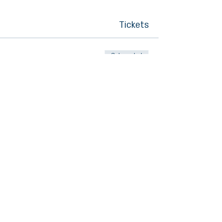
Tickets
Sale ended
Ticket type
הזמנה אישית לשני מושבים – חינם
More info
Price
₪0.00
Share