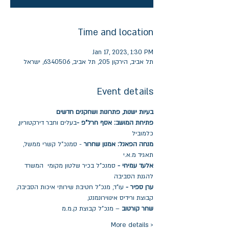
Time and location
Jan 17, 2023, 1:30 PM
תל אביב, הירקון 205, תל אביב, 6340506, ישראל
Event details
בעיות ישנות, פתרונות ושחקנים חדשים
פתיחת המושב: אסף חרל"פ -
בעלים וחבר דירקטוריון, 
כלמוביל
מנחה הפאנל: אמנון שחרור
 - סמנכ"ל קשרי ממשל, 
תאגיד מ.א.י
אלעד עמיחי -
 סמנכ"ל בכיר שלטון מקומי  המשרד 
להגנת הסביבה
ערן ספיר - 
עו"ד, מנכ"ל חטיבת שירותי איכות הסביבה, 
קבוצת ורידיס אינווירונמנט,
שחר קורטוב
 – מנכ"ל קבוצת ק.מ.מ
More details >