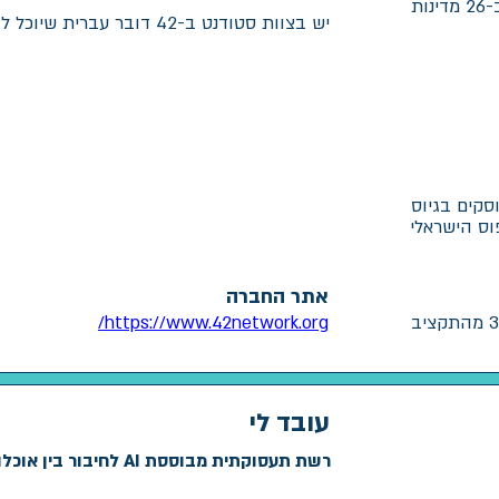
יש בצוות סטודנט ב-42 דובר עברית שיוכל להביא נקודת מבט אותנטית.
סקים בגיוס
ס הישראלי
אתר החברה
בתכנית ארבע שנתית הם גייסו 30% מהתקציב
https://www.42network.org/
עובד לי
רשת תעסוקתית מבוססת AI לחיבור בין אוכלוסיות גיוון למעסיקים