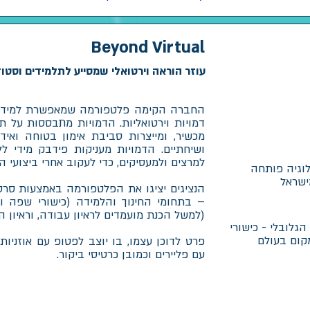
Beyond Virtual
עוזר הוראה וירטואלי שמסייע לתלמידים וסטו
החברה הקימה פלטפורמה שמאפשרת למידת 
דמויות וירטואליות. הדמויות מתבססות על תס
מכשיר, ומייצרות סביבת אימון בטוחה ואיד
ושיחתיים. הדמויות מעניקות פידבק מידי ל
למרצים ולמעסיקים, כדי לעקוב אחרי ביצועי ה
לוגיה פותחה
ישראל
הנציגים יציגו את הפלטפורמה באמצעות סרט
– בתחומי החינוך והלמידה (כישורי שפה וד
(למשל הכנת מועמדים לראיון עבודה, וראיון ה
גלובלי - כישורי
קום בעולם
פרט לדוכן עצמו, בו יוצב לפטופ עם אוזניות
עם פליירים וכמובן כרטיסי ביקור.