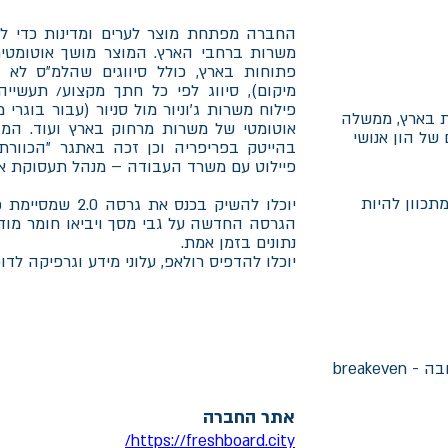
החברה מפתחת מוצר לערים ומדינות כדי לק
משרות ברחבי הארץ. המוצר מושך אוטומטי
פתוחות בארץ, כולל סיווגים שהלמ״ס לא מ
מיקום), סיווג לפי כל חתך מקצוע/ תעשייה 
פילוח משרות ג׳וניור מול סניור (עבור בוגרי 
ות בארץ, ממשלה
אוטומטי של משרות מרחוק בארץ ועוד. המוצ
 של הון אנושי
בהייטק בפריפריה וכן זכה באתגר ״הכוורת
פיילוט עם משרד העבודה – מנהל תעסוקת אוכ
תכוון להיות
יוכלו להשיק בכנס א
הגרסה החדשה על גבי מסך ויביאו חומר מודפ
נתונים בזמן אמת.
יוכלו להדפיס רולאפ, עלוני מידע וגרפיקה לדו
breake
אתר החברה
https://freshboard.city/