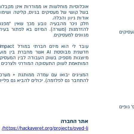
אוכלוסיות מוחלשות או ממודרות אינן מקבל
בשל קושי של מעסיקים בגיוס, קליטה ושימור
אודות גיוון והכלה.
חלק ניכר מהבעיה נובע מכך שאין "מפגש
להזדמנות (משרה). המיזם בא לפתור בעיה
עסיקים
מגוונים למעסיקים.
חדשנית מבוססת AI אשר מחברת
מיוצגות מספיק בשוק העבודה לבין המעסיקים
המותאמת לשוק התעסוקה המודרני ולצרכים ש
המציגים יבואו עם עמדה ממותגת + מערכת
להתחבר גם לפלזמה). יכולים להביא גם פליירי
אתר החברה
https://hackaveret.org/projects/oved-li/