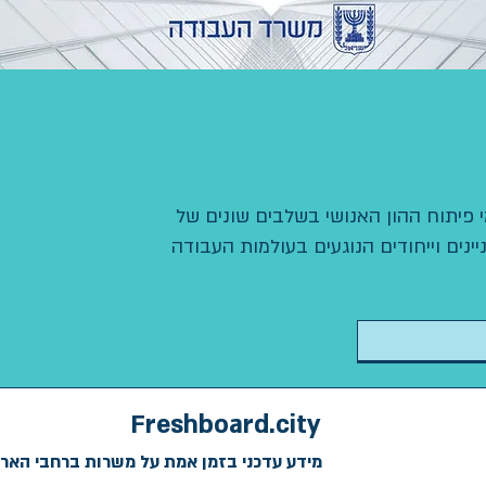
י פיתוח ההון האנושי בשלבים שונים של
נים וייחודים הנוגעים בעולמות העבודה
Freshboard.city
מידע עדכני בזמן אמת על משרות ברחבי האר