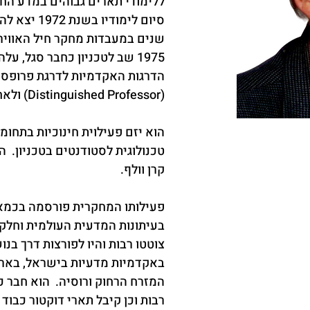
ללימודי תארים גבוהים במדע החומ
סיום לימודיו 
שנים במעבדות מחקר חיל האוויר 
1975 שב לטכניון כחבר סגל, ע
הדרגות האקדמיות לדרגת פרופסו
(Distinguished Professor) ולאחרונה פרש לגמלאות.
הוא יזם פעילוית חינוכיות בתחומי
טכנולוגית לסטודנטים בטכניון.  הי
קרן וולף.
פעילותו המחקרית פורסמה בכמא
בעיתונות המדעית העולמית וחלק 
צוטטו רבות והיו לפורצות דרך בנו
באקדמיות מדעיות בישראל, בארצו
המזרח הרחוק ורוסיה.  הוא חבר כ
רבות וכן קיבל תארי דוקטור כבוד