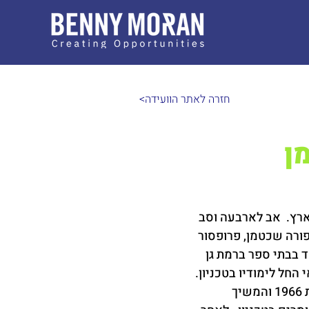
<חזרה לאתר הוועידה
ן
יעי בארץ.  אב לארבעה וסב 
פורה שכטמן, פרופסור 
 בבתי ספר ברמת גן 
חל לימודיו בטכניון.  
סיים לימודי הנדסת מכונות בשנת 1966 והמשיך 